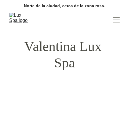
Norte de la ciudad, cerca de la zona rosa.
Valentina Lux 
Spa
VALENTINA
Divinidad
Valentina irradia la pasión que
caracteriza a las mujeres latinas, con
una belleza natural y unas curvas que
enamoran.