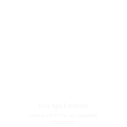
Bogotá - Colombia
Lux Spa Location
Carrera 13a # 77a - 43. Localidad 
Chapinero.