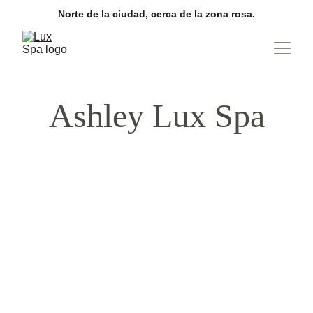
Norte de la ciudad, cerca de la zona rosa.
Ashley Lux Spa
ASHLEY
Amorosa
Sensual and accommodating, luxury
escort for your greatest desires. Dare to
meet me in our LUX SPA facilities.